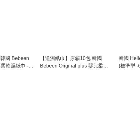
國 Bebeen
【送濕紙巾】原箱10包 韓國
韓國 Hell
嬰兒柔軟濕紙巾 -黑
Bebeen Original plus 嬰兒柔軟
(標準型 
包 (純水濕紙巾)
濕紙巾 -黑接骨木花 100張/包 (純
用：2028.
026.11.19
水濕紙巾) 此日期或之前使用：
2026.11.19