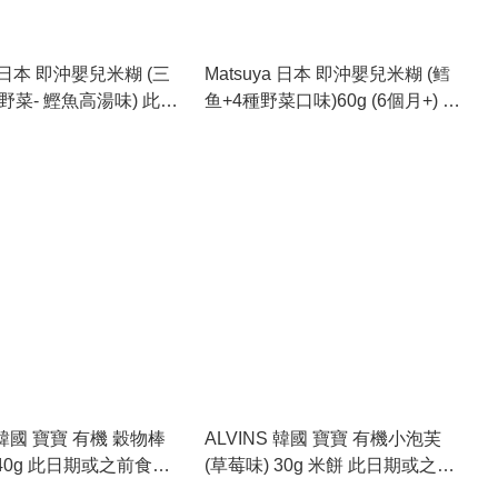
a 日本 即沖嬰兒米糊 (三
Matsuya 日本 即沖嬰兒米糊 (鳕
野菜- 鰹魚高湯味) 此日
鱼+4種野菜口味)60g (6個月+) 此
用：2027.8.1
日期或之前食用：2027.8.1
S 韓國 寶寶 有機 穀物棒
ALVINS 韓國 寶寶 有機小泡芙
 40g 此日期或之前食
(草莓味) 30g 米餅 此日期或之前
.7
食用：2026.6.20