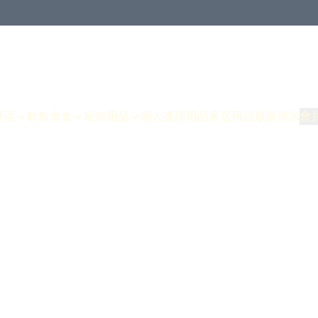
專區
飲飲食食
寵物用品
個人護理用品
家居用品
最新資訊
會