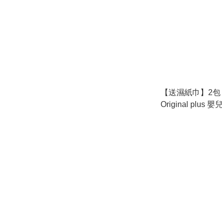
【送濕紙巾】2包 韓
Original plus 
接骨木花 100張/
此日期或之前使用：2