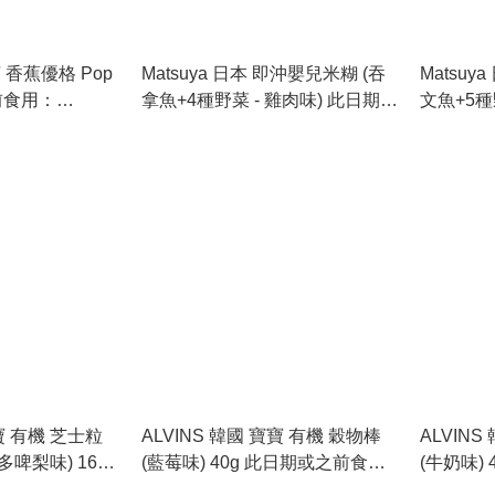
寶 香蕉優格 Pop
Matsuya 日本 即沖嬰兒米糊 (吞
Matsuy
拿魚+4種野菜 - 雞肉味) 此日期或
文魚+5種
之前食用：2027.8.1
期或之前食
寶寶 有機 芝士粒
ALVINS 韓國 寶寶 有機 穀物棒
ALVIN
(藍莓味) 40g 此日期或之前食
(牛奶味)
026.11.21
用：2026.5.20
用：2026