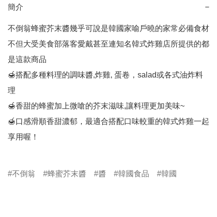
簡介
−
不倒翁蜂蜜芥末醬幾乎可說是韓國家喻戶曉的家常必備食材

不但大受美食部落客愛戴甚至連知名韓式炸雞店所提供的都
是這款商品

🍯搭配多種料理的調味醬,炸雞, 蛋卷，salad或各式油炸料
理

🍯香甜的蜂蜜加上微嗆的芥末滋味,讓料理更加美味~

🍯口感滑順香甜濃郁，最適合搭配口味較重的韓式炸雞一起
享用喔！

不倒翁
蜂蜜芥末醬
醬
韓國食品
韓國