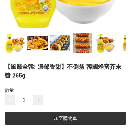
【風靡全韓! 濃郁香甜】不倒翁 韓國蜂蜜芥末
醬 265g
數量
−
+
加至購物車