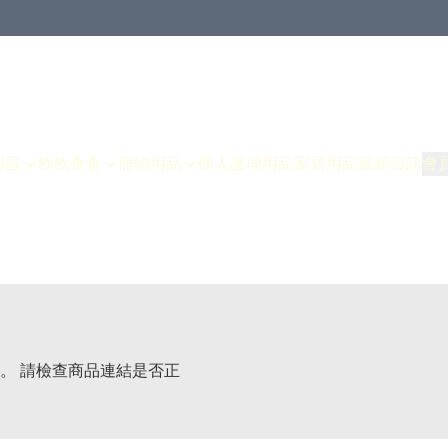
專區
飲飲食食
寵物用品
個人護理用品
家居用品
最新資訊
會
。 請檢查商品連結是否正