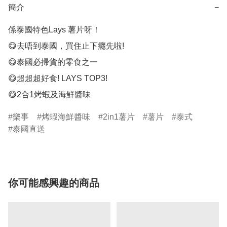
簡介
−
係泰國特色Lays 薯片呀！

😋去唔到泰國，買住止下癮先啦!

😋泰國必掃貨的零食之一

😋超超超好食! LAYS TOP3!

😋2合1烤蝦及海鮮醬味
樂事
烤蝦海鮮醬味
2in1薯片
薯片
泰式
泰國直送
你可能感興趣的商品