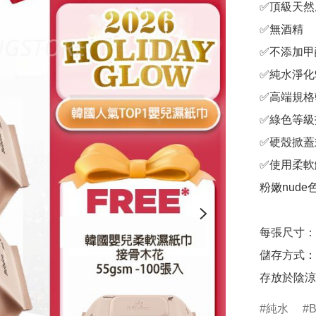
✅頂級天然
✅無酒精

✅不添加甲
✅純水淨化
✅高端規格
✅綠色等級
✅硬殼掀蓋
✅使用柔軟
粉嫩nude
每張尺寸：200
儲存方式：
存放於陰涼
純水
B