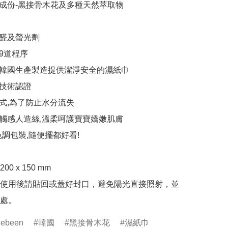
成份-黑接骨木花及多種天然萃取物

醛及螢光劑

9道程序

韓國生產製造提供潔淨安全的濕紙巾

技術認證

式,為了防止水分流失

觸感人造絲,溫柔呵護寶寶嬌嫩肌膚

色調包裝,隨便擺都好看!

 x 150 mm 

使用後請貼回或蓋好封口，避免陽光直接照射，並
處。
ebeen
韓國
黑接骨木花
濕紙巾