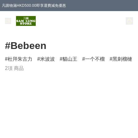
凡購物滿HKD500.00即享運費減免優惠
#Bebeen
杜拜朱古力
米波波
貓山王
一个不榴
黑刺榴槤
2項 商品