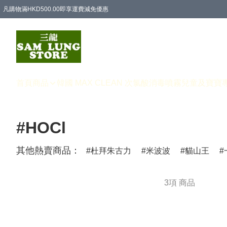
凡購物滿HKD500.00即享運費減免優惠
首頁
商品
韓國 MAX CLEAN 次氯酸消毒噴霧
兒童及寶寶
#HOCl
其他熱賣商品：
杜拜朱古力
米波波
貓山王
3項 商品