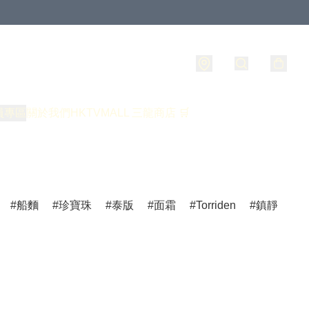
員專區
關於我們
HKTVMALL 三龍商店 🛒
船麵
珍寶珠
泰版
面霜
Torriden
鎮靜
爽