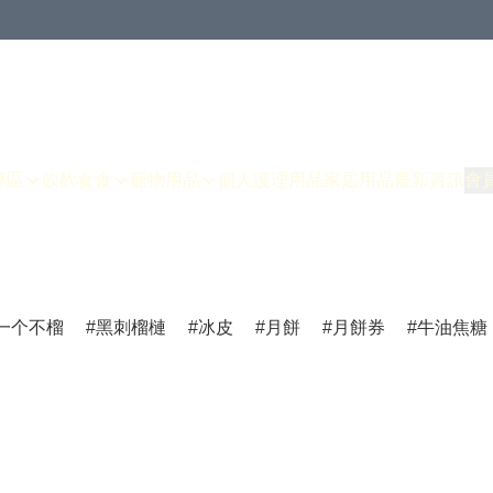
專區
飲飲食食
寵物用品
個人護理用品
家居用品
最新資訊
會
一个不榴
黑刺榴槤
冰皮
月餅
月餅券
牛油焦糖