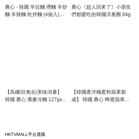
農心 - 韓國 辛拉麵 撈麵 辛炒
農心《超人回來了》小朋友
麵 辛辣麵 乾拌麵 (4個入)
們都愛吃的韓國洋蔥圈 84g
524g 此日期或之前食用：
2027.4.15
【高纖!抗氧化!美味消暑】
【韓國產洋槐蜜和蘋果製
韓國 農心 蕎麥冷麵 127gx5
成】 韓國 農心 蜂蜜蘋果脆
包入
條 90g
HKTVMALL平台選購