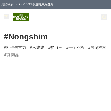
凡購物滿HKD500.00即享運費減免優惠
#Nongshim
杜拜朱古力
米波波
貓山王
一个不榴
黑刺榴槤
4項 商品