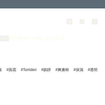
員專區
關於我們
HKTVMALL 三龍商店 🛒
版
面霜
Torriden
鎮靜
爽膚棉
保濕
透明質酸