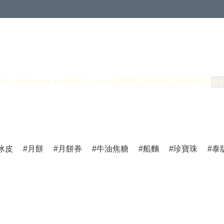
專區
飲飲食食
寵物用品
個人護理用品
家居用品
最新資訊
會
冰皮
月餅
月餅券
牛油焦糖
船麵
珍寶珠
泰