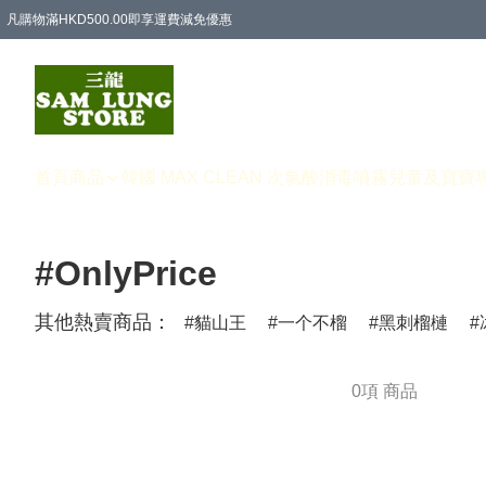
凡購物滿HKD500.00即享運費減免優惠
首頁
商品
韓國 MAX CLEAN 次氯酸消毒噴霧
兒童及寶寶
#OnlyPrice
其他熱賣商品：
貓山王
一个不榴
黑刺榴槤
0項 商品