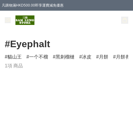
凡購物滿HKD500.00即享運費減免優惠
#Eyephalt
貓山王
一个不榴
黑刺榴槤
冰皮
月餅
月餅券
1項 商品