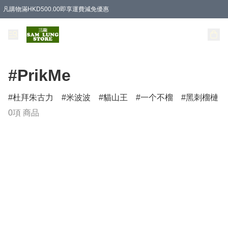
凡購物滿HKD500.00即享運費減免優惠
#PrikMe
杜拜朱古力
米波波
貓山王
一个不榴
黑刺榴槤
0項 商品