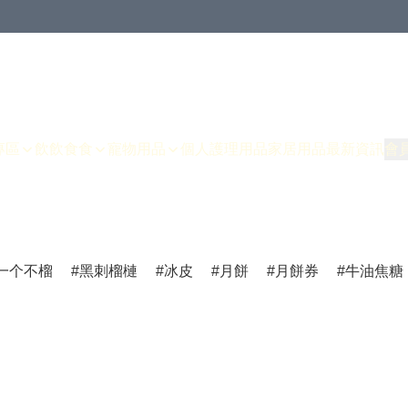
專區
飲飲食食
寵物用品
個人護理用品
家居用品
最新資訊
會
一个不榴
黑刺榴槤
冰皮
月餅
月餅券
牛油焦糖