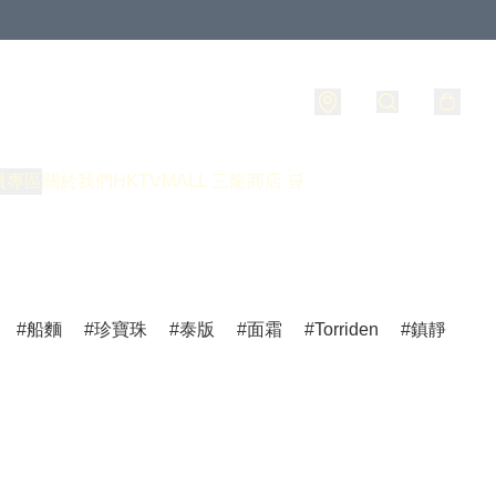
員專區
關於我們
HKTVMALL 三龍商店 🛒
船麵
珍寶珠
泰版
面霜
Torriden
鎮靜
爽