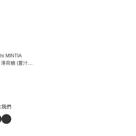
身 薄荷糖 (薑汁檸
注我們