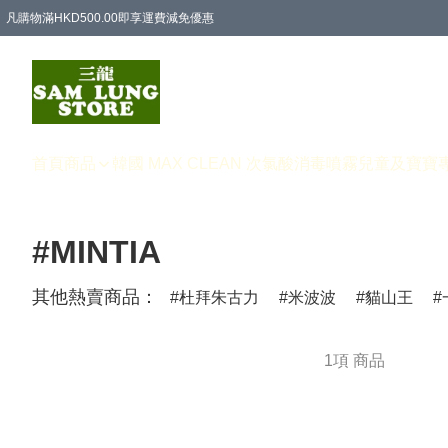
凡購物滿HKD500.00即享運費減免優惠
首頁
商品
韓國 MAX CLEAN 次氯酸消毒噴霧
兒童及寶寶
#MINTIA
其他熱賣商品：
杜拜朱古力
米波波
貓山王
1項 商品