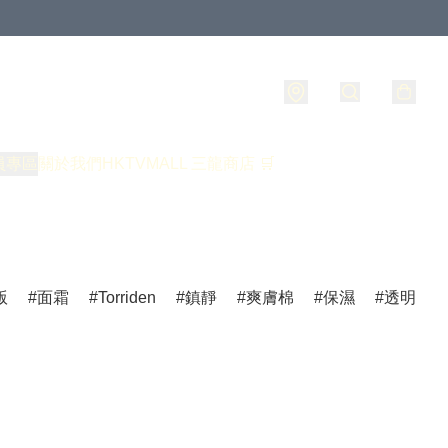
員專區
關於我們
HKTVMALL 三龍商店 🛒
版
面霜
Torriden
鎮靜
爽膚棉
保濕
透明質酸