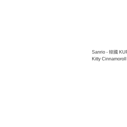
Sanrio - 韓國 KU
Kitty Cinnamoro
塊) (標準型-682
品)此日期或之前使用