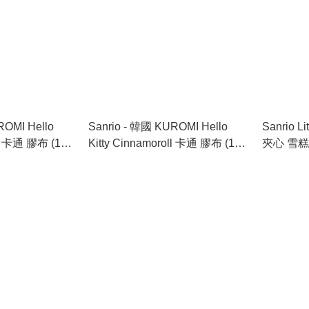
ROMI Hello
Sanrio - 韓國 KUROMI Hello
Sanrio L
ll 卡通 膠布 (16
Kitty Cinnamoroll 卡通 膠布 (16
夾心 雪糕
5) (平行進口貨
塊)(混合型-6849)(不同大小形狀)
(獨立包裝)
：2029.3.1
此日期或之前使用：2029.3.1