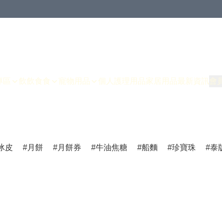
專區
飲飲食食
寵物用品
個人護理用品
家居用品
最新資訊
會
冰皮
月餅
月餅券
牛油焦糖
船麵
珍寶珠
泰