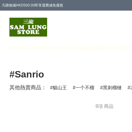
凡購物滿HKD500.00即享運費減免優惠
首頁
商品
韓國 MAX CLEAN 次氯酸消毒噴霧
兒童及寶寶
#Sanrio
其他熱賣商品：
貓山王
一个不榴
黑刺榴槤
9項 商品