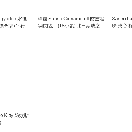
angyodon 水怪
韓國 Sanrio Cinnamoroll 防蚊貼
Saniro hangyodon 水怪 朱古力
 標準型 (平行進
驅蚊貼片 (18小張) 此日期或之前
味 夾心 棉
之前使用：
使用：2027.2
lo Kitty 防蚊貼
)