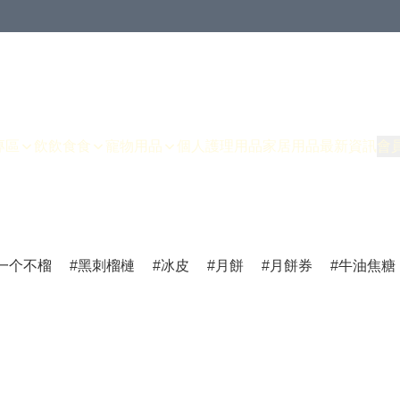
專區
飲飲食食
寵物用品
個人護理用品
家居用品
最新資訊
會
一个不榴
黑刺榴槤
冰皮
月餅
月餅券
牛油焦糖