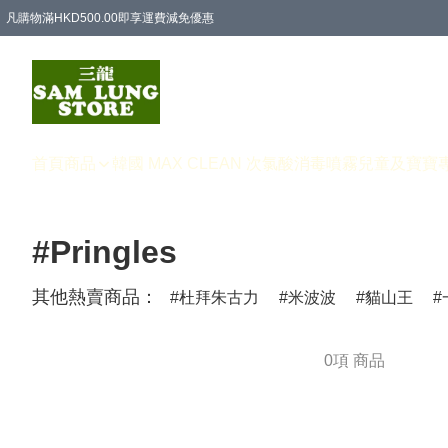
凡購物滿HKD500.00即享運費減免優惠
首頁
商品
韓國 MAX CLEAN 次氯酸消毒噴霧
兒童及寶寶
#Pringles
其他熱賣商品：
杜拜朱古力
米波波
貓山王
0項 商品