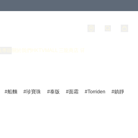
員專區
關於我們
HKTVMALL 三龍商店 🛒
船麵
珍寶珠
泰版
面霜
Torriden
鎮靜
爽