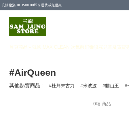
凡購物滿HKD500.00即享運費減免優惠
首頁
商品
韓國 MAX CLEAN 次氯酸消毒噴霧
兒童及寶寶
#AirQueen
其他熱賣商品：
杜拜朱古力
米波波
貓山王
0項 商品