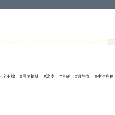
專區
飲飲食食
寵物用品
個人護理用品
家居用品
最新資訊
會
一个不榴
黑刺榴槤
冰皮
月餅
月餅券
牛油焦糖