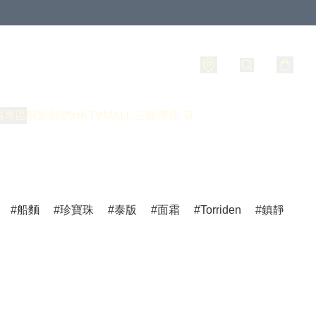
員專區
關於我們
HKTVMALL 三龍商店 🛒
船麵
珍寶珠
泰版
面霜
Torriden
鎮靜
爽