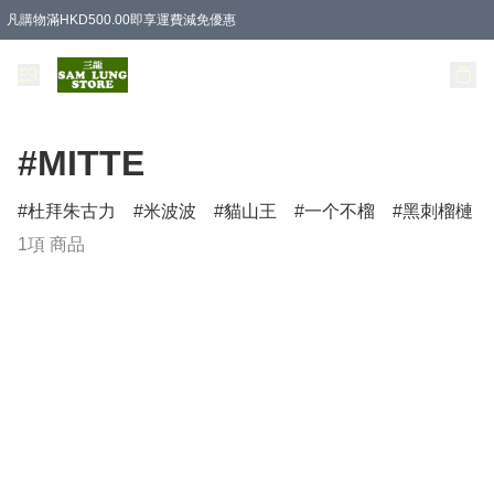
凡購物滿HKD500.00即享運費減免優惠
#MITTE
杜拜朱古力
米波波
貓山王
一个不榴
黑刺榴槤
1項 商品