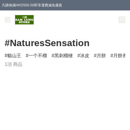
凡購物滿HKD500.00即享運費減免優惠
#NaturesSensation
貓山王
一个不榴
黑刺榴槤
冰皮
月餅
月餅券
1項 商品