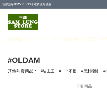
凡購物滿HKD500.00即享運費減免優惠
首頁
商品
韓國 MAX CLEAN 次氯酸消毒噴霧
兒童及寶寶
#OLDAM
其他熱賣商品：
貓山王
一个不榴
黑刺榴槤
0項 商品