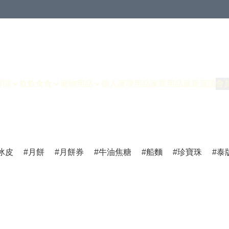
專區
飲飲食食
寵物用品
個人護理用品
家居用品
最新資訊
會
冰皮
月餅
月餅券
牛油焦糖
船麵
珍寶珠
泰