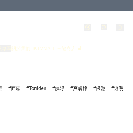
員專區
關於我們
HKTVMALL 三龍商店 🛒
版
面霜
Torriden
鎮靜
爽膚棉
保濕
透明質酸