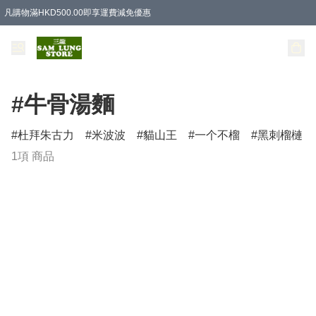
凡購物滿HKD500.00即享運費減免優惠
#牛骨湯麵
杜拜朱古力
米波波
貓山王
一个不榴
黑刺榴槤
1項 商品