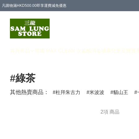
凡購物滿HKD500.00即享運費減免優惠
首頁
商品
韓國 MAX CLEAN 次氯酸消毒噴霧
兒童及寶寶
#綠茶
其他熱賣商品：
杜拜朱古力
米波波
貓山王
2項 商品