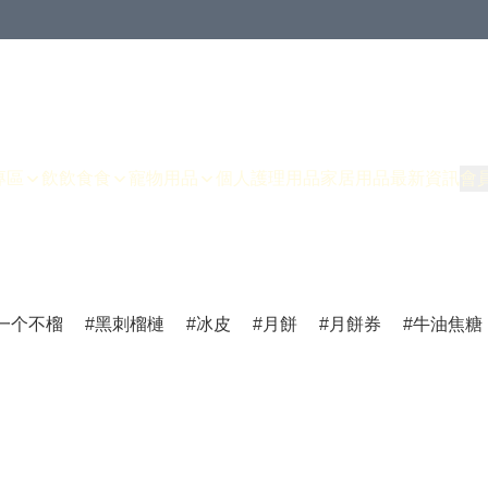
專區
飲飲食食
寵物用品
個人護理用品
家居用品
最新資訊
會
一个不榴
黑刺榴槤
冰皮
月餅
月餅券
牛油焦糖