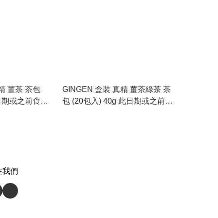
真精 薑茶 茶包
GINGEN 盒裝 真精 薑茶綠茶 茶
 此日期或之前食
包 (20包入) 40g 此日期或之前食
用：2027.6.22
注我們