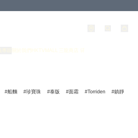
員專區
關於我們
HKTVMALL 三龍商店 🛒
船麵
珍寶珠
泰版
面霜
Torriden
鎮靜
爽