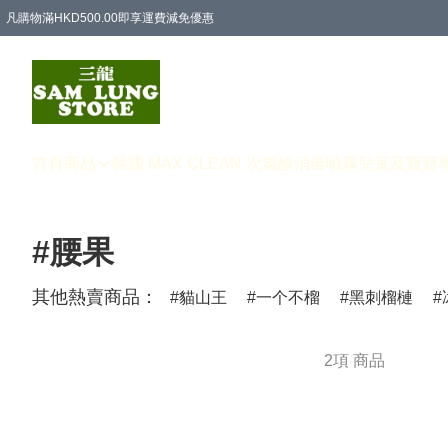
凡購物滿HKD500.00即享運費減免優惠
首頁
商品
韓國 MAX CLEAN 次氯酸消毒噴霧
兒童及寶寶
#腰果
其他熱賣商品：
貓山王
一个不榴
黑刺榴槤
2項 商品