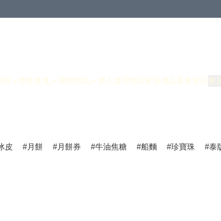
專區
飲飲食食
寵物用品
個人護理用品
家居用品
最新資訊
會
冰皮
月餅
月餅券
牛油焦糖
船麵
珍寶珠
泰