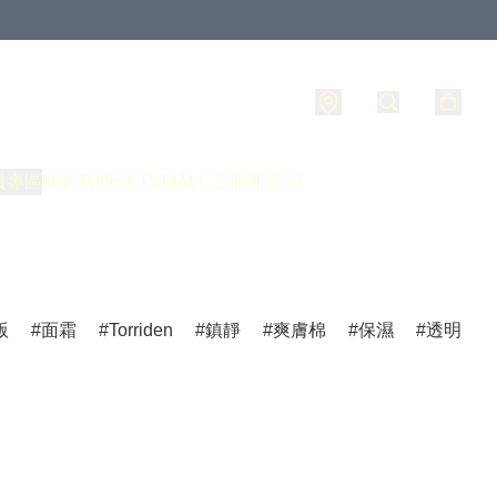
員專區
關於我們
HKTVMALL 三龍商店 🛒
版
面霜
Torriden
鎮靜
爽膚棉
保濕
透明質酸