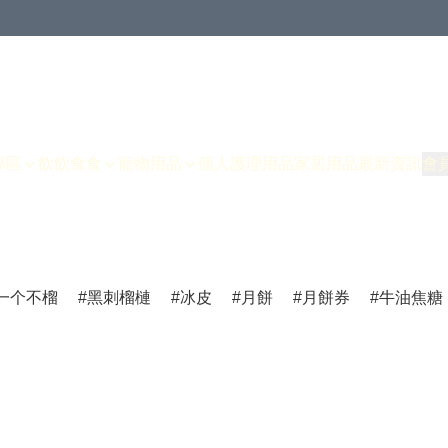
專區
飲飲食食
寵物用品
個人護理用品
家居用品
最新資訊
會
一个不榴
黑刺榴槤
冰皮
月餅
月餅券
牛油焦糖