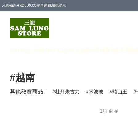
凡購物滿HKD500.00即享運費減免優惠
首頁
商品
韓國 MAX CLEAN 次氯酸消毒噴霧
兒童及寶寶
#越南
其他熱賣商品：
杜拜朱古力
米波波
貓山王
1項 商品