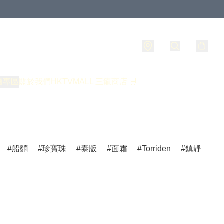
員專區
關於我們
HKTVMALL 三龍商店 🛒
船麵
珍寶珠
泰版
面霜
Torriden
鎮靜
爽