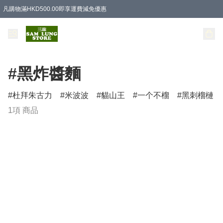
凡購物滿HKD500.00即享運費減免優惠
#黑炸醬麵
杜拜朱古力
米波波
貓山王
一个不榴
黑刺榴槤
1項 商品